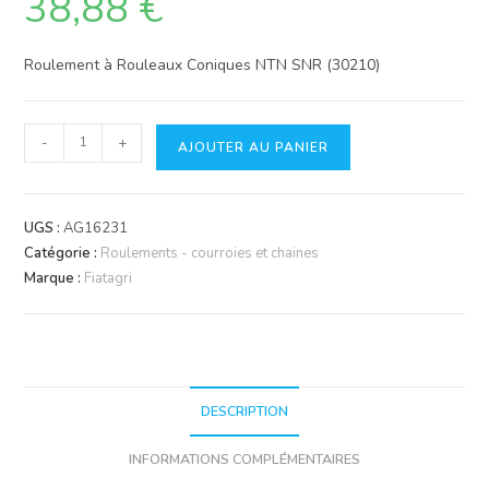
38,88
€
Roulement à Rouleaux Coniques NTN SNR (30210)
quantité
-
+
AJOUTER AU PANIER
de
Roulement
NTN
UGS :
AG16231
30210
Catégorie :
Roulements - courroies et chaines
Marque :
Fiatagri
DESCRIPTION
INFORMATIONS COMPLÉMENTAIRES