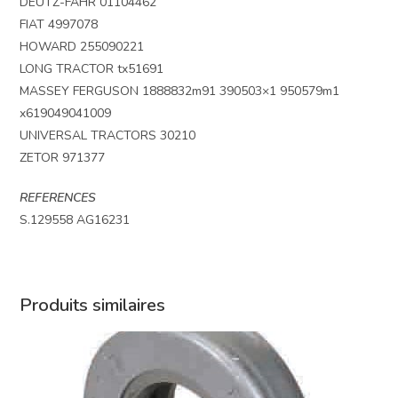
DEUTZ-FAHR 01104462
FIAT 4997078
HOWARD 255090221
LONG TRACTOR tx51691
MASSEY FERGUSON 1888832m91 390503×1 950579m1
x619049041009
UNIVERSAL TRACTORS 30210
ZETOR 971377
REFERENCES
S.129558 AG16231
Produits similaires