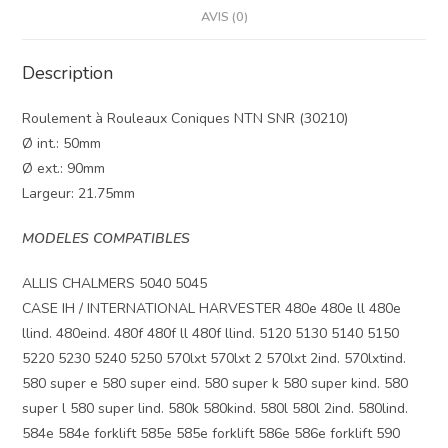
AVIS (0)
Description
Roulement à Rouleaux Coniques NTN SNR (30210)
Ø int.: 50mm
Ø ext.: 90mm
Largeur: 21.75mm
MODELES COMPATIBLES
ALLIS CHALMERS 5040 5045
CASE IH / INTERNATIONAL HARVESTER 480e 480e ll 480e
llind. 480eind. 480f 480f ll 480f llind. 5120 5130 5140 5150
5220 5230 5240 5250 570lxt 570lxt 2 570lxt 2ind. 570lxtind.
580 super e 580 super eind. 580 super k 580 super kind. 580
super l 580 super lind. 580k 580kind. 580l 580l 2ind. 580lind.
584e 584e forklift 585e 585e forklift 586e 586e forklift 590