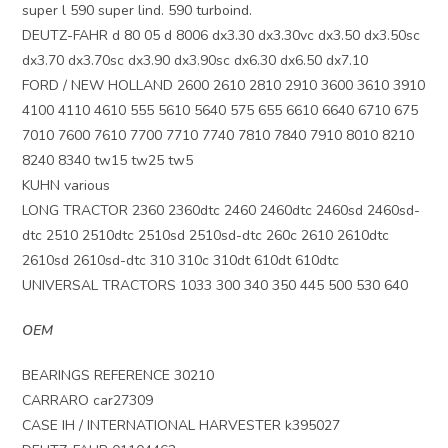
super l 590 super lind. 590 turboind.
DEUTZ-FAHR d 80 05 d 8006 dx3.30 dx3.30vc dx3.50 dx3.50sc
dx3.70 dx3.70sc dx3.90 dx3.90sc dx6.30 dx6.50 dx7.10
FORD / NEW HOLLAND 2600 2610 2810 2910 3600 3610 3910
4100 4110 4610 555 5610 5640 575 655 6610 6640 6710 675
7010 7600 7610 7700 7710 7740 7810 7840 7910 8010 8210
8240 8340 tw15 tw25 tw5
KUHN various
LONG TRACTOR 2360 2360dtc 2460 2460dtc 2460sd 2460sd-
dtc 2510 2510dtc 2510sd 2510sd-dtc 260c 2610 2610dtc
2610sd 2610sd-dtc 310 310c 310dt 610dt 610dtc
UNIVERSAL TRACTORS 1033 300 340 350 445 500 530 640
OEM
BEARINGS REFERENCE 30210
CARRARO car27309
CASE IH / INTERNATIONAL HARVESTER k395027