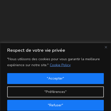
La carte
Respect de votre vie privée
"Nous utilisons des cookies pour vous garantir la meilleure
expérience sur notre site."
Cookie Policy
"Accepter"
Conditions Générales de Vente
Mentions légales
Mon compte
Politique de Confidentialité et Cookie
"Préférences"
Copyright - WordPress Theme by OceanWP
"Refuser"