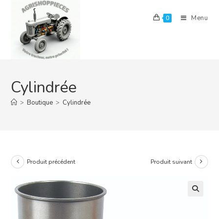
Skip
to
Menu
0
content
Cylindrée
>
Boutique
>
Cylindrée
Produit précédent
Produit suivant