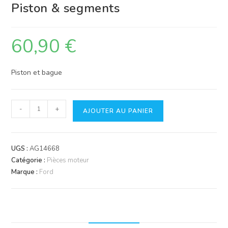
Piston & segments
60,90
€
Piston et bague
quantité
-
+
AJOUTER AU PANIER
de
Piston
&
UGS :
AG14668
segments
Catégorie :
Pièces moteur
Marque :
Ford