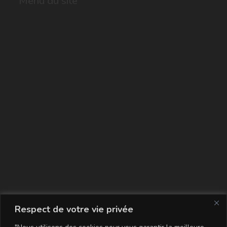
Menu du site
La carte
Respect de votre vie privée