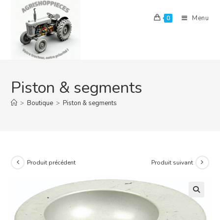
Skip
to
Menu
0
content
Piston & segments
>
Boutique
>
Piston & segments
Produit précédent
Produit suivant