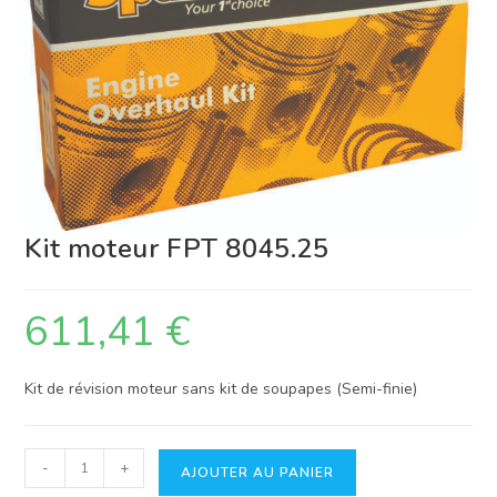
Kit moteur FPT 8045.25
611,41
€
Kit de révision moteur sans kit de soupapes (Semi-finie)
quantité
-
+
AJOUTER AU PANIER
de