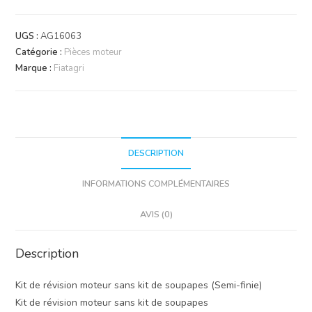
Kit
moteur
UGS :
AG16063
FPT
Catégorie :
Pièces moteur
8045.25
Marque :
Fiatagri
DESCRIPTION
INFORMATIONS COMPLÉMENTAIRES
AVIS (0)
Description
Kit de révision moteur sans kit de soupapes (Semi-finie)
Kit de révision moteur sans kit de soupapes