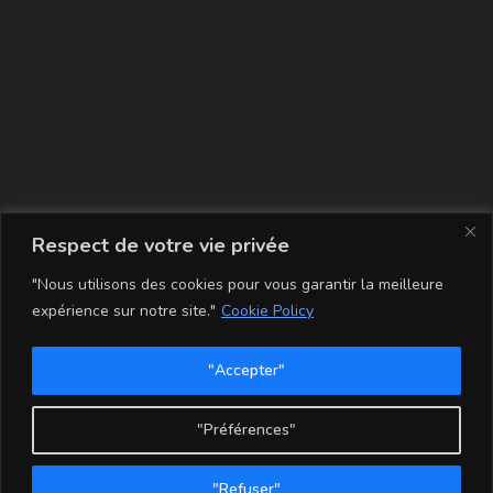
La carte
Respect de votre vie privée
"Nous utilisons des cookies pour vous garantir la meilleure
expérience sur notre site."
Cookie Policy
"Accepter"
Conditions Générales de Vente
Mentions légales
Mon compte
Politique de Confidentialité et Cookie
"Préférences"
Copyright - WordPress Theme by OceanWP
"Refuser"