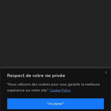
La carte
Respect de votre vie privée
"Nous utilisons des cookies pour vous garantir la meilleure
expérience sur notre site."
Cookie Policy
"Accepter"
Conditions Générales de Vente
Mentions légales
Mon compte