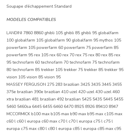
Soupape d’échappement Standard
MODELES COMPATIBLES
LANDINI 7860 8860 ghibli 105 ghibli 85 ghibli 95 globalfarm
100 globalfarm 105 globalfarm 90 globalfarm 95 mythos 105
powerfarm 105 powerfarm 60 powerfarm 75 powerfarm 85
powerfarm 95 rex 105 rex 60 rex 70 rex 75 rex 80 rex 85 rex
95 technofarm 60 technofarm 70 technofarm 75 technofarm
80 technofarm 85 trekker 105 trekker 75 trekker 85 trekker 95
vision 105 vision 85 vision 95
MASSEY FERGUSON 275 283 brazilian 3425 3435 3445 3455
375e brazilian 390e brazilian 410 uzel 420 uzel 430 uzel 460
xtra brazilian 481 brazilian 492 brazilian 5425 5435 5445 5455
5460 5460sa 6445 6455 6460 6470 8925 8926 89410 8947
MCCORMICK b100 max b105 max b90 max b95 max c105 max
c60 l c60 l europa c60 max c70 l c70 l europa c75 l c75 l
europa c75 max c80 l c80 l europa c85 l europa c85 max c95