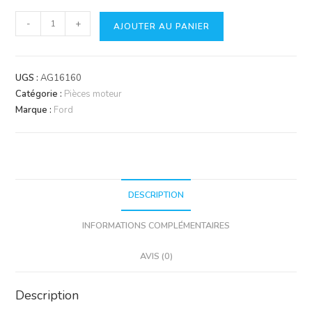
quantité
-
+
AJOUTER AU PANIER
de
Soupape
d'échappement
UGS :
AG16160
Catégorie :
Pièces moteur
Marque :
Ford
DESCRIPTION
INFORMATIONS COMPLÉMENTAIRES
AVIS (0)
Description