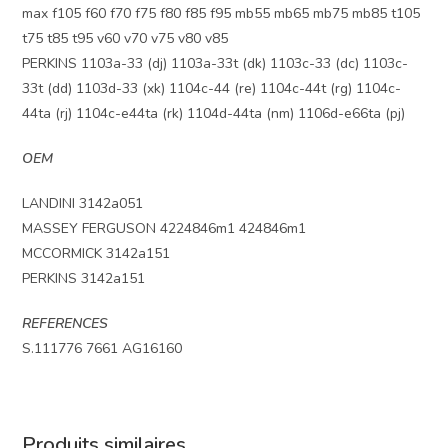
max f105 f60 f70 f75 f80 f85 f95 mb55 mb65 mb75 mb85 t105
t75 t85 t95 v60 v70 v75 v80 v85
PERKINS 1103a-33 (dj) 1103a-33t (dk) 1103c-33 (dc) 1103c-
33t (dd) 1103d-33 (xk) 1104c-44 (re) 1104c-44t (rg) 1104c-
44ta (rj) 1104c-e44ta (rk) 1104d-44ta (nm) 1106d-e66ta (pj)
OEM
LANDINI 3142a051
MASSEY FERGUSON 4224846m1 424846m1
MCCORMICK 3142a151
PERKINS 3142a151
REFERENCES
S.111776 7661 AG16160
Produits similaires