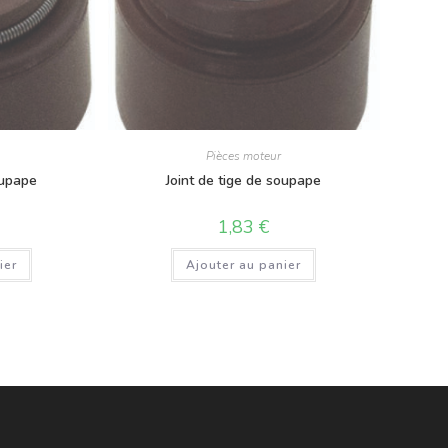
Pièces moteur
oupape
Joint de tige de soupape
1,83
€
ier
Ajouter au panier