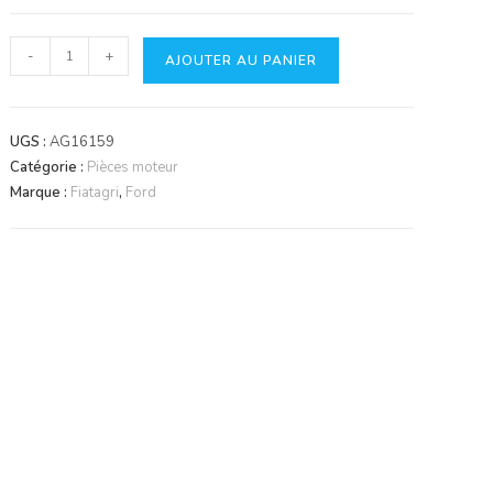
quantité
-
+
AJOUTER AU PANIER
de
Soupape
d'admission
UGS :
AG16159
Catégorie :
Pièces moteur
Marque :
Fiatagri
,
Ford