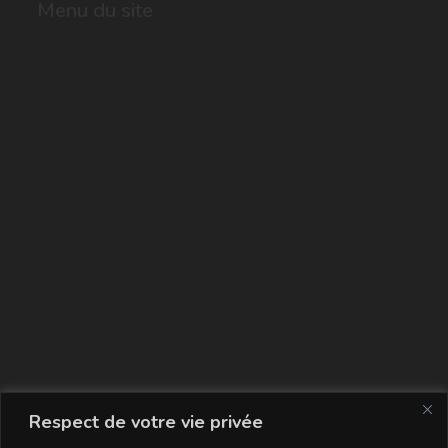
Menu du site
La carte
Respect de votre vie privée