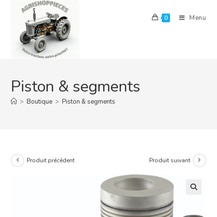
Skip
to
Menu
0
content
Piston & segments
>
Boutique
>
Piston & segments
Produit précédent
Produit suivant