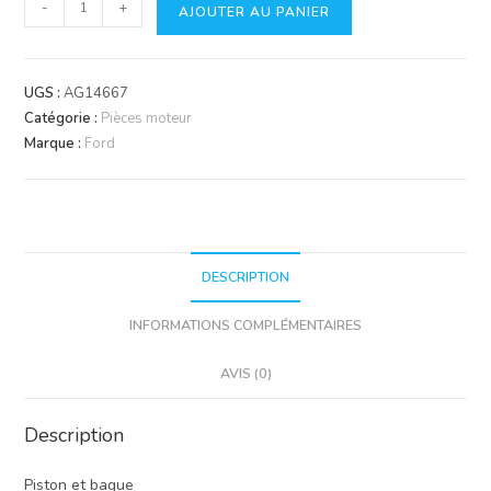
quantité
-
+
AJOUTER AU PANIER
de
Piston
&
UGS :
AG14667
segments
Catégorie :
Pièces moteur
Marque :
Ford
DESCRIPTION
INFORMATIONS COMPLÉMENTAIRES
AVIS (0)
Description
Piston et bague