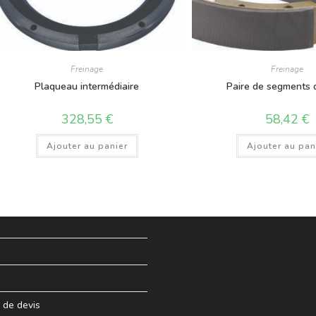
Freinage
Freinage
Plaqueau intermédiaire
Paire de segments d
328,55
€
58,42
€
Ajouter au panier
Ajouter au pan
de devis