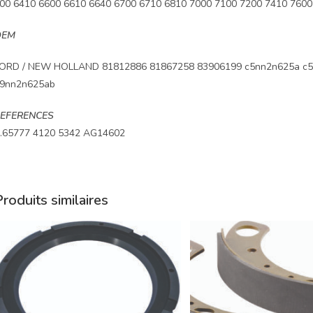
00 6410 6600 6610 6640 6700 6710 6810 7000 7100 7200 7410 7600 
OEM
ORD / NEW HOLLAND 81812886 81867258 83906199 c5nn2n625a c5
9nn2n625ab
EFERENCES
.65777 4120 5342 AG14602
roduits similaires