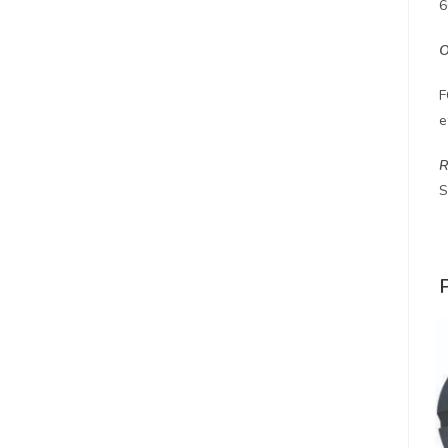
6
F
e
R
S
P