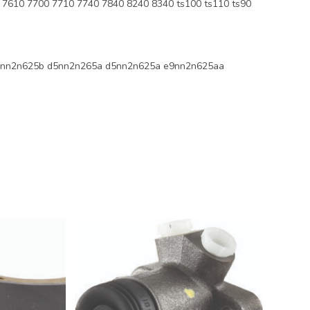
7610 7700 7710 7740 7840 8240 8340 ts100 ts110 ts90
nn2n625b d5nn2n265a d5nn2n625a e9nn2n625aa