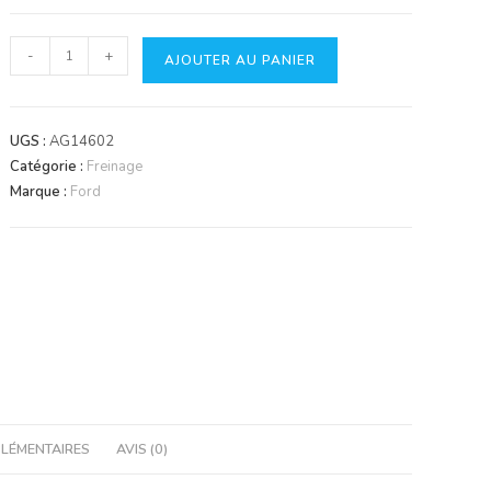
quantité
-
+
AJOUTER AU PANIER
de
Disque
de
UGS :
AG14602
frein
Catégorie :
Freinage
Marque :
Ford
LÉMENTAIRES
AVIS (0)