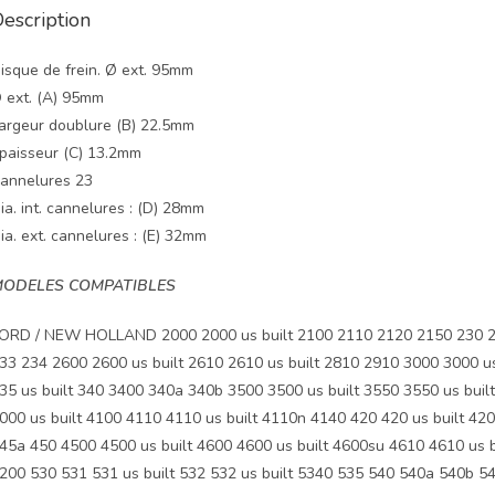
escription
isque de frein. Ø ext. 95mm
 ext. (A) 95mm
argeur doublure (B) 22.5mm
paisseur (C) 13.2mm
annelures 23
ia. int. cannelures : (D) 28mm
ia. ext. cannelures : (E) 32mm
ODELES COMPATIBLES
ORD / NEW HOLLAND 2000 2000 us built 2100 2110 2120 2150 230 230
33 234 2600 2600 us built 2610 2610 us built 2810 2910 3000 3000 
35 us built 340 3400 340a 340b 3500 3500 us built 3550 3550 us buil
000 us built 4100 4110 4110 us built 4110n 4140 420 420 us built 42
45a 450 4500 4500 us built 4600 4600 us built 4600su 4610 4610 us b
200 530 531 531 us built 532 532 us built 5340 535 540 540a 540b 