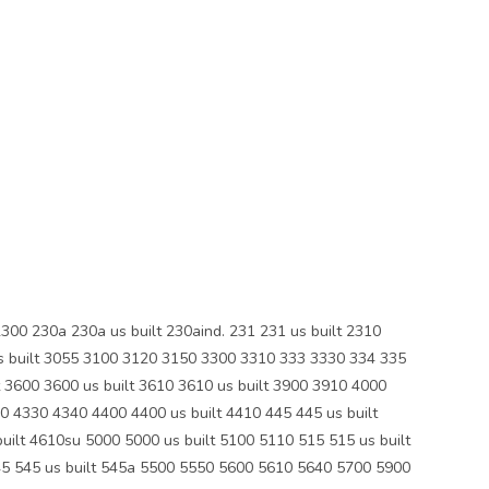
0 230a 230a us built 230aind. 231 231 us built 2310
us built 3055 3100 3120 3150 3300 3310 333 3330 334 335
t 3600 3600 us built 3610 3610 us built 3900 3910 4000
00 4330 4340 4400 4400 us built 4410 445 445 us built
uilt 4610su 5000 5000 us built 5100 5110 515 515 us built
545 545 us built 545a 5500 5550 5600 5610 5640 5700 5900