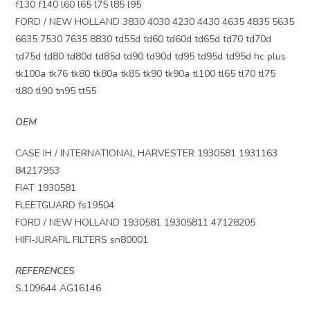
f130 f140 l60 l65 l75 l85 l95
FORD / NEW HOLLAND 3830 4030 4230 4430 4635 4835 5635
6635 7530 7635 8830 td55d td60 td60d td65d td70 td70d
td75d td80 td80d td85d td90 td90d td95 td95d td95d hc plus
tk100a tk76 tk80 tk80a tk85 tk90 tk90a tl100 tl65 tl70 tl75
tl80 tl90 tn95 tt55
OEM
CASE IH / INTERNATIONAL HARVESTER 1930581 1931163
84217953
FIAT 1930581
FLEETGUARD fs19504
FORD / NEW HOLLAND 1930581 19305811 47128205
HIFI-JURAFIL FILTERS sn80001
REFERENCES
S.109644 AG16146