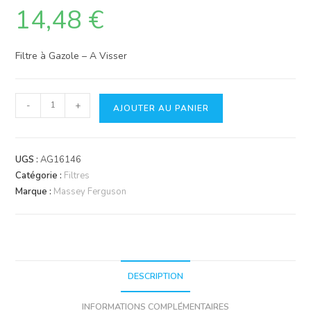
14,48
€
Filtre à Gazole – A Visser
quantité
-
+
AJOUTER AU PANIER
de
Filtre
Agrifilter
UGS :
AG16146
Catégorie :
Filtres
Marque :
Massey Ferguson
DESCRIPTION
INFORMATIONS COMPLÉMENTAIRES