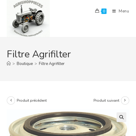
Skip
to
Menu
0
content
Filtre Agrifilter
>
Boutique
>
Filtre Agrifilter
Produit précédent
Produit suivant