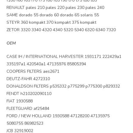
f100 f60 f65 f70 f75 f80 f85 f90 t70 t75 t80 t85
RENAULT pales 210 pales 220 pales 230 pales 240
SAME dorado 55 dorado 60 dorado 65 solaris 55
STEYR 360 kompakt 370 kompakt 375 kompakt
ZETOR 3320 3340 4320 4340 5320 5340 6320 6340 7320
OEM
CASE IH / INTERNATIONAL HARVESTER 1931171 222429a1
335197a1 420540a1 47135976 85805394
COOPERS FILTERS aes2671
DEUTZ-FAHR 4272310
DONALDSON FILTERS p535332 p775299 p775300 p829332
FENDT h210202090110
FIAT 1930588
FLEETGUARD af25484
FORD / NEW HOLLAND 1930588 47128200 47135975
5080755 86982523
JCB 32919002