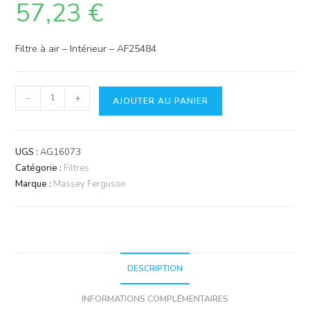
57,23
€
Filtre à air – Intérieur – AF25484
quantité
-
+
AJOUTER AU PANIER
de
Filtre
Fleetguard
UGS :
AG16073
AF25484
Catégorie :
Filtres
Marque :
Massey Ferguson
DESCRIPTION
INFORMATIONS COMPLÉMENTAIRES