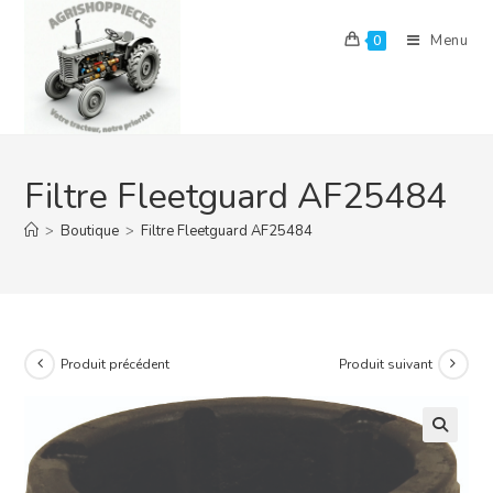
Skip
to
Menu
0
content
Filtre Fleetguard AF25484
>
Boutique
>
Filtre Fleetguard AF25484
Produit précédent
Produit suivant