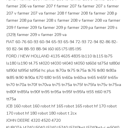
farmer 206 va farmer 207 f farmer 207 fa farmer 207 s farmer
207 v farmer 207 va farmer 208 f farmer 208 fa farmer 208 p
farmer 208 pa farmer 208 s farmer 208 v farmer 208 va farmer
209 f farmer 209 fa farmer 209 p farmer 209 pa farmer 209 s
(329) farmer 209 v farmer 209 va
FIAT 60-76 60-93 60-94 65-93 65-94 72-93 72-94 82-86 82-
93 82-94 88-93 88-94 l60 l65 l75 l85 l95
FORD / NEW HOLLAND 4135 4635 4835 lb110 lb115 lb75
ls180 ls190 t4.75 t4020 t4030 t4040 t4050 td60d td75d td80d
td90d td95d td95d hc plus tk70a tk75 tk75a tk76 tk80 tk80a
tk85 tk90 tk90a tl70 tl80 tn55 tn60a tn60va tn65 tn65f tn65v
tn70 tn70a tn70f tn70va tn75 tn75a tn75f tn75fa tn75v tn75va
tn80f tn85fa tn90f tn95 tn95a tn95f tn95fa tt55 tt60 tt75
tt75a
JCB 160 robot 160 robot hf 165 robot 165 robot hf 170 robot
170 robot hf 180 robot 180 robot t 2cx
JOHN DEERE 4320 4520 4720
KUBOTA l4740 l5040 l5240 l5740 l5740hst l5740hst-c m5040