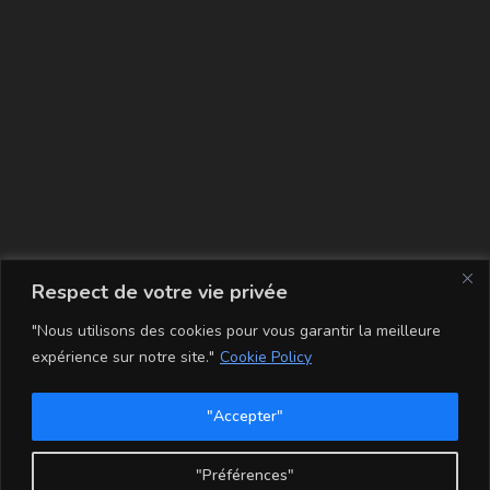
La carte
Respect de votre vie privée
"Nous utilisons des cookies pour vous garantir la meilleure
expérience sur notre site."
Cookie Policy
"Accepter"
Conditions Générales de Vente
Mentions légales
Mon compte
Politique de Confidentialité et Cookie
"Préférences"