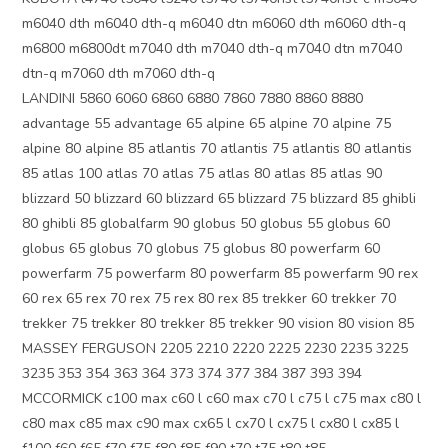
m6040 dth m6040 dth-q m6040 dtn m6060 dth m6060 dth-q
m6800 m6800dt m7040 dth m7040 dth-q m7040 dtn m7040
dtn-q m7060 dth m7060 dth-q
LANDINI 5860 6060 6860 6880 7860 7880 8860 8880
advantage 55 advantage 65 alpine 65 alpine 70 alpine 75
alpine 80 alpine 85 atlantis 70 atlantis 75 atlantis 80 atlantis
85 atlas 100 atlas 70 atlas 75 atlas 80 atlas 85 atlas 90
blizzard 50 blizzard 60 blizzard 65 blizzard 75 blizzard 85 ghibli
80 ghibli 85 globalfarm 90 globus 50 globus 55 globus 60
globus 65 globus 70 globus 75 globus 80 powerfarm 60
powerfarm 75 powerfarm 80 powerfarm 85 powerfarm 90 rex
60 rex 65 rex 70 rex 75 rex 80 rex 85 trekker 60 trekker 70
trekker 75 trekker 80 trekker 85 trekker 90 vision 80 vision 85
MASSEY FERGUSON 2205 2210 2220 2225 2230 2235 3225
3235 353 354 363 364 373 374 377 384 387 393 394
MCCORMICK c100 max c60 l c60 max c70 l c75 l c75 max c80 l
c80 max c85 max c90 max cx65 l cx70 l cx75 l cx80 l cx85 l