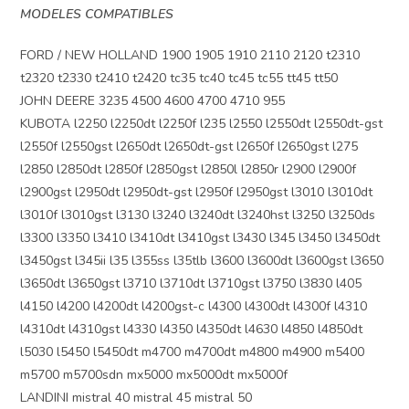
MODELES COMPATIBLES
FORD / NEW HOLLAND 1900 1905 1910 2110 2120 t2310
t2320 t2330 t2410 t2420 tc35 tc40 tc45 tc55 tt45 tt50
JOHN DEERE 3235 4500 4600 4700 4710 955
KUBOTA l2250 l2250dt l2250f l235 l2550 l2550dt l2550dt-gst
l2550f l2550gst l2650dt l2650dt-gst l2650f l2650gst l275
l2850 l2850dt l2850f l2850gst l2850l l2850r l2900 l2900f
l2900gst l2950dt l2950dt-gst l2950f l2950gst l3010 l3010dt
l3010f l3010gst l3130 l3240 l3240dt l3240hst l3250 l3250ds
l3300 l3350 l3410 l3410dt l3410gst l3430 l345 l3450 l3450dt
l3450gst l345ii l35 l355ss l35tlb l3600 l3600dt l3600gst l3650
l3650dt l3650gst l3710 l3710dt l3710gst l3750 l3830 l405
l4150 l4200 l4200dt l4200gst-c l4300 l4300dt l4300f l4310
l4310dt l4310gst l4330 l4350 l4350dt l4630 l4850 l4850dt
l5030 l5450 l5450dt m4700 m4700dt m4800 m4900 m5400
m5700 m5700sdn mx5000 mx5000dt mx5000f
LANDINI mistral 40 mistral 45 mistral 50