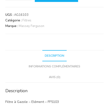
de
Filtre
Fleetguard
UGS :
AG16103
FF5103
Catégorie :
Filtres
Marque :
Massey Ferguson
DESCRIPTION
INFORMATIONS COMPLÉMENTAIRES
AVIS (0)
Description
Filtre à Gazole – Elément – FF5103