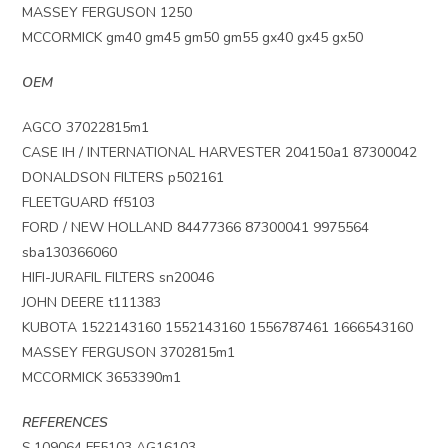
MASSEY FERGUSON 1250
MCCORMICK gm40 gm45 gm50 gm55 gx40 gx45 gx50
OEM
AGCO 37022815m1
CASE IH / INTERNATIONAL HARVESTER 204150a1 87300042
DONALDSON FILTERS p502161
FLEETGUARD ff5103
FORD / NEW HOLLAND 84477366 87300041 9975564
sba130366060
HIFI-JURAFIL FILTERS sn20046
JOHN DEERE t111383
KUBOTA 1522143160 1552143160 1556787461 1666543160
MASSEY FERGUSON 3702815m1
MCCORMICK 3653390m1
REFERENCES
S.109064 FF5103 AG16103