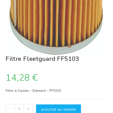
Filtre Fleetguard FF5103
14,28
€
Filtre à Gazole – Elément – FF5103
quantité
-
+
AJOUTER AU PANIER