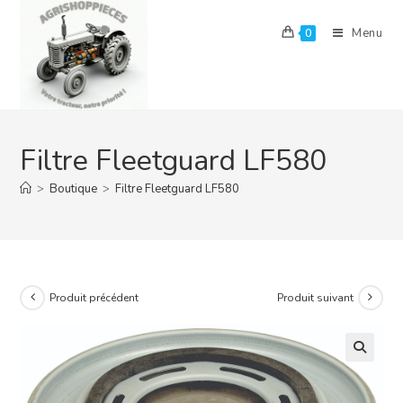
Skip
to
Menu
0
content
Filtre Fleetguard LF580
>
Boutique
>
Filtre Fleetguard LF580
Produit précédent
Produit suivant