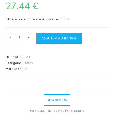
27,44
€
Filtre à huile moteur – A visser – LF580
quantité
-
+
AJOUTER AU PANIER
de
Filtre
Fleetguard
UGS :
AG16129
LF580
Catégorie :
Filtres
Marque :
Ford
DESCRIPTION
INFORMATIONS COMPLÉMENTAIRES