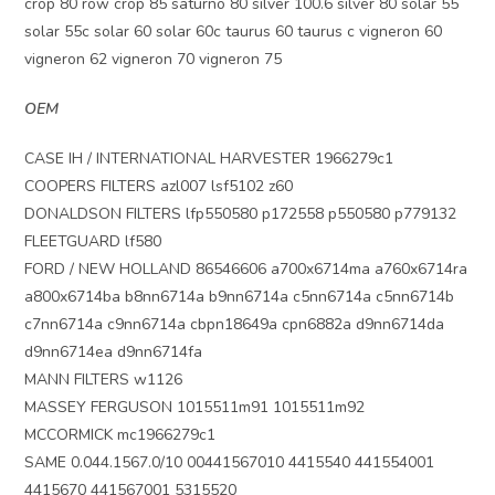
crop 80 row crop 85 saturno 80 silver 100.6 silver 80 solar 55
solar 55c solar 60 solar 60c taurus 60 taurus c vigneron 60
vigneron 62 vigneron 70 vigneron 75
OEM
CASE IH / INTERNATIONAL HARVESTER 1966279c1
COOPERS FILTERS azl007 lsf5102 z60
DONALDSON FILTERS lfp550580 p172558 p550580 p779132
FLEETGUARD lf580
FORD / NEW HOLLAND 86546606 a700x6714ma a760x6714ra
a800x6714ba b8nn6714a b9nn6714a c5nn6714a c5nn6714b
c7nn6714a c9nn6714a cbpn18649a cpn6882a d9nn6714da
d9nn6714ea d9nn6714fa
MANN FILTERS w1126
MASSEY FERGUSON 1015511m91 1015511m92
MCCORMICK mc1966279c1
SAME 0.044.1567.0/10 00441567010 4415540 441554001
4415670 441567001 5315520