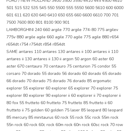
FORD / NEW HOLLAND 3400 3500 3550 4410 445 4500 4610
501 515 532 535 545 550 5500 555 5550 5600 5610 600 6000
601 611 620 630 640 6410 650 655 660 6600 6610 700 701
7500 7600 800 801 8100 900 901
LAMBORGHINI 240 660 argile 770 argile 774-80 775 argilev
775v 880 argile agile 660 agile 770 agile 775 agile 880 r654
r654dt r754 r754dt r854 r854dt
SAME antares 110 antares 130 antares ii 100 antares ii 110
antares ii 130 antares ii 130 ii argon 50 argon 60 aster 60
aster 670 centauro 70 centauro 75 centurion 75 condor 55
corsaro 70 dorado 55 dorado 56 dorado 60 dorado 65 dorado
66 dorado 70 dorado 75 dorado 76 dorado 85 ergomatic
explorer 55 explorer 60 explorer 65 explorer 70 explorer 75
explorer 80 explorer 90 explorer ii 60 explorer ii 70 explorer ii
80 fox 55 frutteto 60 frutteto 75 frutteto 85 frutteto ii 60
frutteto ii 75 golden 60 golden 75 laser 85 leopard 80 leopard
85 mercury 85 minitaurus 60 rock 55 rock 55c rock 55m rock
55n rock 60 rock 60c rock 60m rock 60n rock 60sc rock 70 row