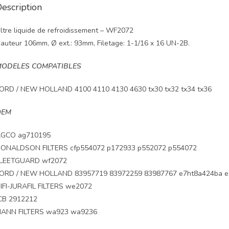
escription
iltre liquide de refroidissement – WF2072
auteur 106mm, Ø ext.: 93mm, Filetage: 1-1/16 x 16 UN-2B.
ODELES COMPATIBLES
ORD / NEW HOLLAND 4100 4110 4130 4630 tx30 tx32 tx34 tx36
OEM
GCO ag710195
ONALDSON FILTERS cfp554072 p172933 p552072 p554072
LEETGUARD wf2072
ORD / NEW HOLLAND 83957719 83972259 83987767 e7ht8a424ba e
IFI-JURAFIL FILTERS we2072
CB 2912212
ANN FILTERS wa923 wa9236