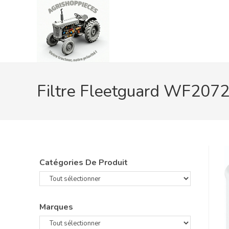
Skip
to
content
Filtre Fleetguard WF207
Catégories De Produit
Marques