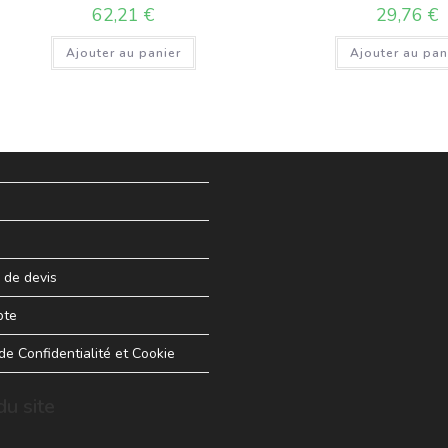
62,21
€
29,76
€
Ajouter au panier
Ajouter au pan
de devis
pte
 de Confidentialité et Cookie
u site