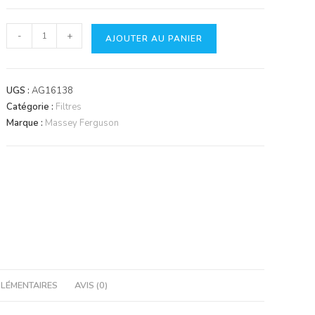
quantité
-
+
AJOUTER AU PANIER
de
Filtre
Fleetguard
UGS :
AG16138
WF2072
Catégorie :
Filtres
Marque :
Massey Ferguson
LÉMENTAIRES
AVIS (0)