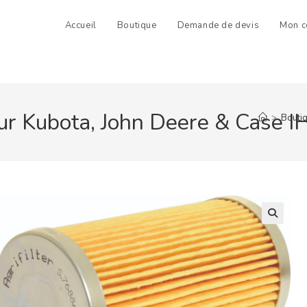
Accueil
Boutique
Demande de devis
Mon c
our Kubota, John Deere & Case I
>
Bouti