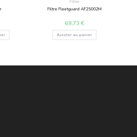
Filtres
er
Filtre Fleetguard AF25002M
69,73
€
ier
Ajouter au panier