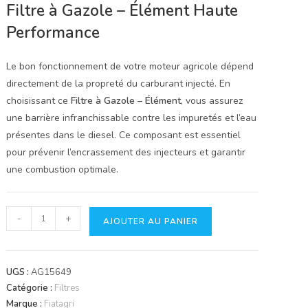
Filtre à Gazole – Élément Haute
Performance
Le bon fonctionnement de votre moteur agricole dépend
directement de la propreté du carburant injecté. En
choisissant ce
Filtre à Gazole – Élément
, vous assurez
une barrière infranchissable contre les impuretés et l’eau
présentes dans le diesel. Ce composant est essentiel
pour prévenir l’encrassement des injecteurs et garantir
une combustion optimale.
quantité
-
+
AJOUTER AU PANIER
de
Filtre
à
UGS :
AG15649
gazole
Catégorie :
Filtres
élément
Marque :
Fiatagri