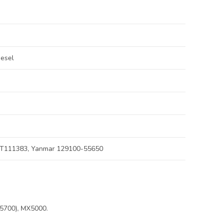
iesel
 T111383, Yanmar 129100-55650
M5700), MX5000.