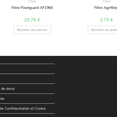
Filtres
Filtres
Filtre Fleetguard AF1966
Filtre Agrifilt
29,76
€
3,79
€
Ajouter au panier
Ajouter au pan
de devis
pte
 de Confidentialité et Cookie