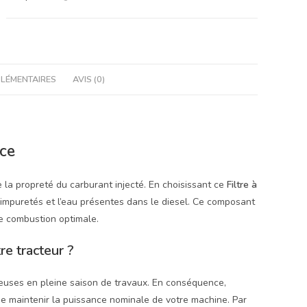
pour
Kubota,
John
Deere
&
LÉMENTAIRES
AVIS (0)
Case
IH
ce
la propreté du carburant injecté. En choisissant ce
Filtre à
s impuretés et l’eau présentes dans le diesel. Ce composant
ne combustion optimale.
re tracteur ?
euses en pleine saison de travaux. En conséquence,
e maintenir la puissance nominale de votre machine. Par