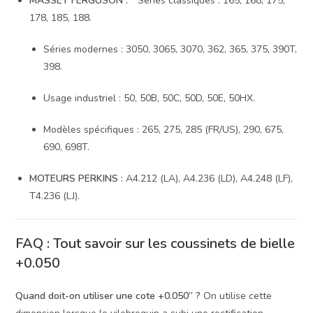
MASSEY FERGUSON :
* Séries classiques : 165, 168, 175,
178, 185, 188.
Séries modernes : 3050, 3065, 3070, 362, 365, 375, 390T,
398.
Usage industriel : 50, 50B, 50C, 50D, 50E, 50HX.
Modèles spécifiques : 265, 275, 285 (FR/US), 290, 675,
690, 698T.
MOTEURS PERKINS :
A4.212 (LA), A4.236 (LD), A4.248 (LF),
T4.236 (LJ).
FAQ : Tout savoir sur les coussinets de bielle
+0.050
Quand doit-on utiliser une cote +0.050” ?
On utilise cette