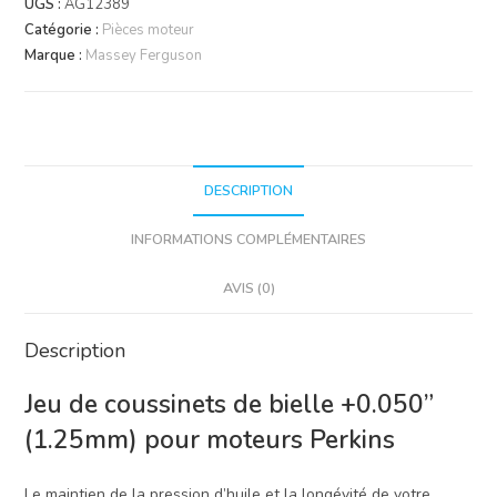
UGS :
AG12389
bielle
Catégorie :
Pièces moteur
+0.050
Marque :
Massey Ferguson
|
Massey
Ferguson
Landini
DESCRIPTION
INFORMATIONS COMPLÉMENTAIRES
AVIS (0)
Description
Jeu de coussinets de bielle +0.050”
(1.25mm) pour moteurs Perkins
Le maintien de la pression d’huile et la longévité de votre