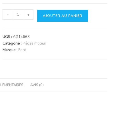
quantité
-
+
AJOUTER AU PANIER
de
Joint
de
UGS :
AG14663
culasse
Catégorie :
Pièces moteur
Marque :
Ford
LÉMENTAIRES
AVIS (0)