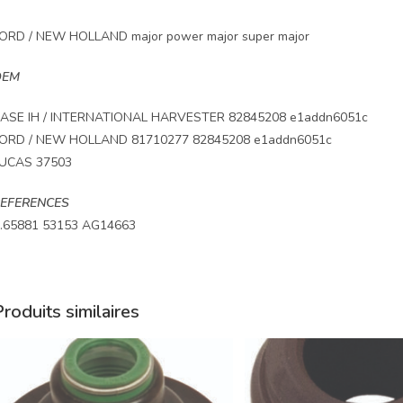
ORD / NEW HOLLAND major power major super major
OEM
ASE IH / INTERNATIONAL HARVESTER 82845208 e1addn6051c
ORD / NEW HOLLAND 81710277 82845208 e1addn6051c
UCAS 37503
EFERENCES
.65881 53153 AG14663
roduits similaires