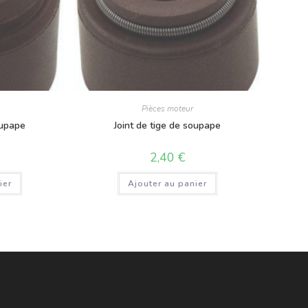
Pièces moteur
oupape
Joint de tige de soupape
2,40
€
ier
Ajouter au panier