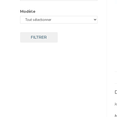
Modèle
FILTRER
D
J
M