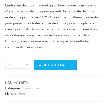
L’entretien de votre matériel agricole exige des composants
d’une précision absolue pour garantir la longévité de votre
moteur. Le
joint papier 152121
constitue un élément essentiel
pour prévenir les fuites et maintenir une pression optimale
dans les circuits de votre tracteur. Conçu spécifiquement pour
répondre aux exigences des motorisations Ford et New
Holland, ce joint assure une interface parfaite entre les
composants mécaniques.
quantité
-
+
AJOUTER AU PANIER
de
Joint
Papier
UGS :
AG14674
152121
Catégorie :
Pièces moteur
pour
Marque :
Ford
Tracteur
Ford