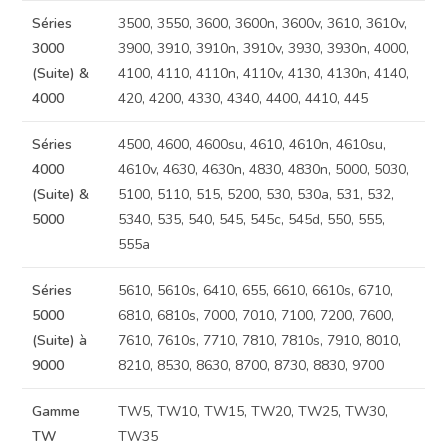
Séries
3500, 3550, 3600, 3600n, 3600v, 3610, 3610v,
3000
3900, 3910, 3910n, 3910v, 3930, 3930n, 4000,
(Suite) &
4100, 4110, 4110n, 4110v, 4130, 4130n, 4140,
4000
420, 4200, 4330, 4340, 4400, 4410, 445
Séries
4500, 4600, 4600su, 4610, 4610n, 4610su,
4000
4610v, 4630, 4630n, 4830, 4830n, 5000, 5030,
(Suite) &
5100, 5110, 515, 5200, 530, 530a, 531, 532,
5000
5340, 535, 540, 545, 545c, 545d, 550, 555,
555a
Séries
5610, 5610s, 6410, 655, 6610, 6610s, 6710,
5000
6810, 6810s, 7000, 7010, 7100, 7200, 7600,
(Suite) à
7610, 7610s, 7710, 7810, 7810s, 7910, 8010,
9000
8210, 8530, 8630, 8700, 8730, 8830, 9700
Gamme
TW5, TW10, TW15, TW20, TW25, TW30,
TW
TW35