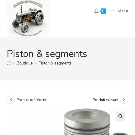
Skip
to
Menu
0
content
Piston & segments
>
Boutique
>
Piston & segments
Produit précédent
Produit suivant