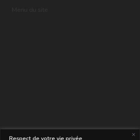
Menu du site
La carte
Respect de votre vie privée