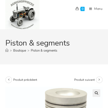
Skip
to
Menu
0
content
Piston & segments
>
Boutique
>
Piston & segments
Produit précédent
Produit suivant