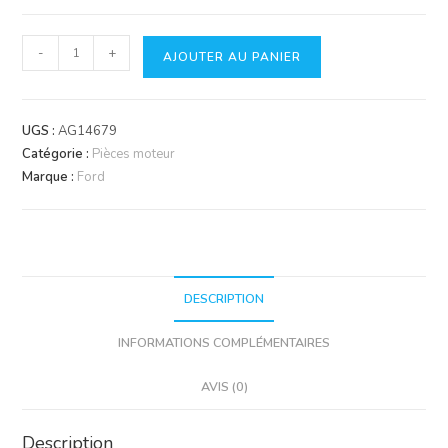
quantité
-
+
AJOUTER AU PANIER
de
Piston
&
UGS :
AG14679
segments
Catégorie :
Pièces moteur
Marque :
Ford
DESCRIPTION
INFORMATIONS COMPLÉMENTAIRES
AVIS (0)
Description