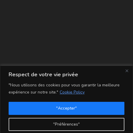
La carte
Respect de votre vie privée
"Nous utilisons des cookies pour vous garantir la meilleure
expérience sur notre site."
Cookie Policy
"Accepter"
Conditions Générales de Vente
Mentions légales
Mon compte
Politique de Confidentialité et Cookie
"Préférences"
Copyright - WordPress Theme by OceanWP