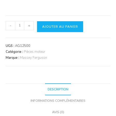
quantité
-
+
AJOUTER AU PANIER
de
Kit
cylindrée
UGS :
AG12500
Ferguson
Catégorie :
Pièces moteur
TEA20
Marque :
Massey Ferguson
TED20
Essence
|
Agrishoppieces
DESCRIPTION
INFORMATIONS COMPLÉMENTAIRES
AVIS (0)