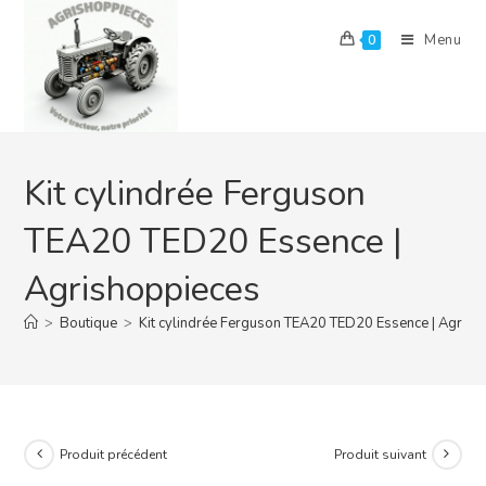
Skip
to
Menu
0
content
Kit cylindrée Ferguson
TEA20 TED20 Essence |
Agrishoppieces
>
Boutique
>
Kit cylindrée Ferguson TEA20 TED20 Essence | Agrish
Produit précédent
Produit suivant