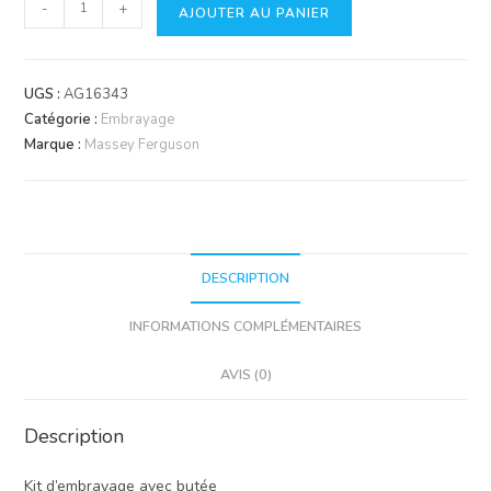
quantité
-
+
AJOUTER AU PANIER
de
Kit
d'embrayage
UGS :
AG16343
avec
Catégorie :
Embrayage
butée
Marque :
Massey Ferguson
DESCRIPTION
INFORMATIONS COMPLÉMENTAIRES
AVIS (0)
Description
Kit d’embrayage avec butée