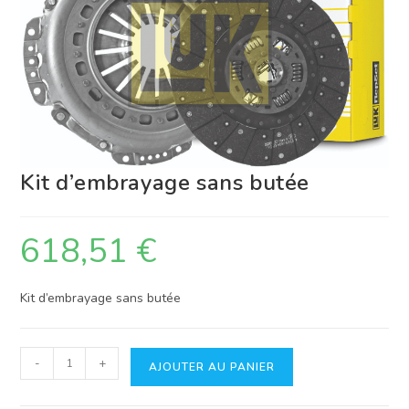
Kit d’embrayage sans butée
618,51
€
Kit d’embrayage sans butée
quantité
-
+
AJOUTER AU PANIER
de
Kit