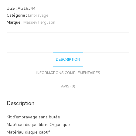
d'embrayage
UGS :
AG16344
sans
Catégorie :
Embrayage
butée
Marque :
Massey Ferguson
DESCRIPTION
INFORMATIONS COMPLÉMENTAIRES
AVIS (0)
Description
Kit d’embrayage sans butée
Matériau disque libre: Organique
Matériau disque captif