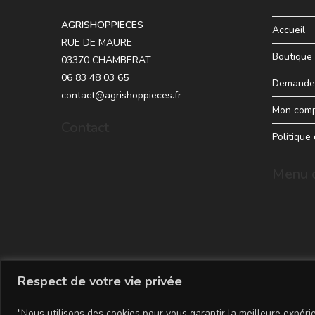
AGRISHOPPIECES
Accueil
RUE DE MAURE
Boutique
03370 CHAMBERAT
06 83 48 03 65
Demande 
contact@agrishoppieces.fr
Mon com
Contact
Politique
Menu d
Respect de votre vie privée
"Nous utilisons des cookies pour vous garantir la meilleure expérie