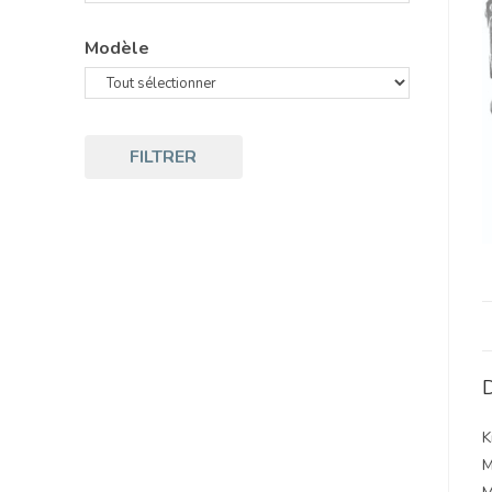
Modèle
FILTRER
D
K
M