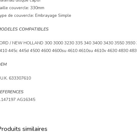
atériau disque captif
aille couvercle: 330mm
ype de couvercle: Embrayage Simple
ODELES COMPATIBLES
ORD / NEW HOLLAND 300 3000 3230 335 340 3400 3430 3550 3930 
410 445c 445d 4500 4600 4600su 4610 4610su 4610v 4630 4830 483
OEM
.U.K. 633307610
EFERENCES
.147197 AG16345
roduits similaires