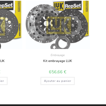
Embrayage
LUK
Kit embrayage LUK
€
656,66
€
ier
Ajouter au panier