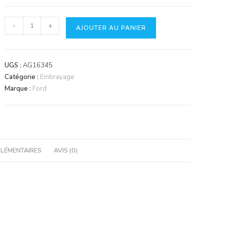
quantité
-
+
AJOUTER AU PANIER
de
Kit
d'embrayage
UGS :
AG16345
avec
Catégorie :
Embrayage
butée
Marque :
Ford
LÉMENTAIRES
AVIS (0)