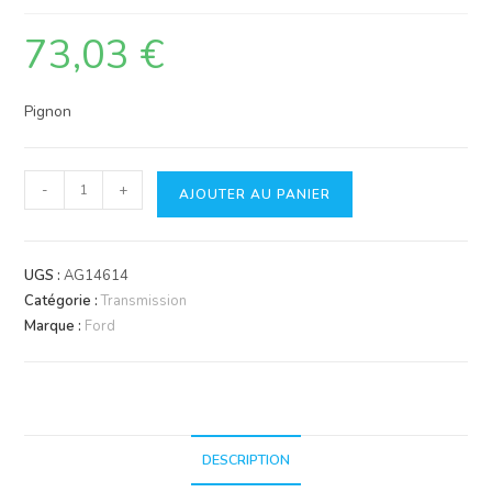
73,03
€
Pignon
quantité
-
+
AJOUTER AU PANIER
de
Pignon
double
UGS :
AG14614
30/56
Catégorie :
Transmission
dents.
Marque :
Ford
denture
hélicoïdale
&
droite.
DESCRIPTION