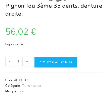
Pignon fou 3ème 35 dents. denture
droite.
56,02
€
Pignon – 3e
quantité
-
+
AJOUTER AU PANIER
de
Pignon
fou
UGS :
AG14613
3ème
Catégorie :
Transmission
35
Marque :
Ford
dents.
denture