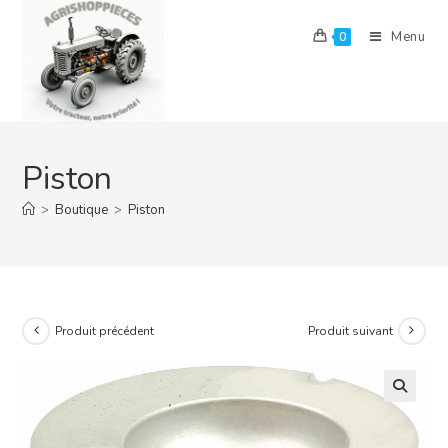
Skip
to
Menu
0
content
Piston
>
Boutique
>
Piston
Produit précédent
Produit suivant