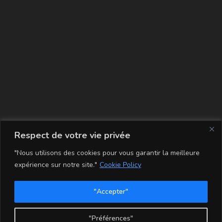
La carte
Respect de votre vie privée
"Nous utilisons des cookies pour vous garantir la meilleure
expérience sur notre site."
Cookie Policy
"Accepter"
Conditions Générales de Vente
Mentions légales
Mon compte
Politique de Confidentialité et Cookie
"Préférences"