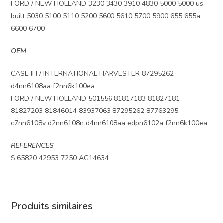
FORD / NEW HOLLAND 3230 3430 3910 4830 5000 5000 us
built 5030 5100 5110 5200 5600 5610 5700 5900 655 655a
6600 6700
OEM
CASE IH / INTERNATIONAL HARVESTER 87295262
d4nn6108aa f2nn6k100ea
FORD / NEW HOLLAND 501556 81817183 81827181
81827203 81846014 83937063 87295262 87763295
c7nn6108v d2nn6108n d4nn6108aa edpn6102a f2nn6k100ea
REFERENCES
S.65820 42953 7250 AG14634
Produits similaires