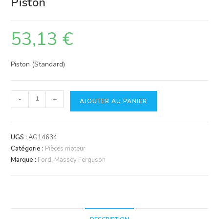
Piston
53,13
€
Piston (Standard)
quantité
-
+
AJOUTER AU PANIER
de
Piston
UGS :
AG14634
Catégorie :
Pièces moteur
Marque :
Ford
,
Massey Ferguson