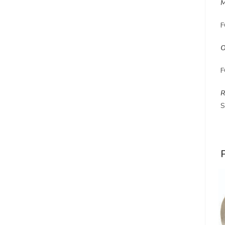
M
F
F
R
S
P