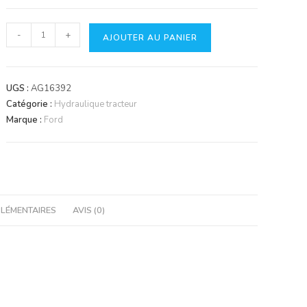
quantité
-
+
AJOUTER AU PANIER
de
Pompe
Hydraulique
UGS :
AG16392
Catégorie :
Hydraulique tracteur
Marque :
Ford
LÉMENTAIRES
AVIS (0)