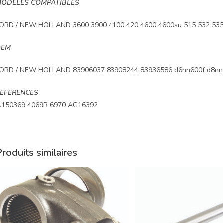
ODELES COMPATIBLES
ORD / NEW HOLLAND 3600 3900 4100 420 4600 4600su 515 532 535
OEM
ORD / NEW HOLLAND 83906037 83908244 83936586 d6nn600f d8nn
EFERENCES
.150369 4069R 6970 AG16392
roduits similaires