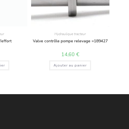
eur
Hydraulique tracteur
’effort
Valve contrôle pompe relevage =189427
14,60
€
ier
Ajouter au panier