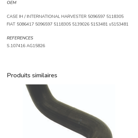
OEM
CASE IH / INTERNATIONAL HARVESTER 5096597 5118305
FIAT 5086417 5096597 5118305 5139026 5153481 s5153481
REFERENCES
S.107416 AG15826
Produits similaires