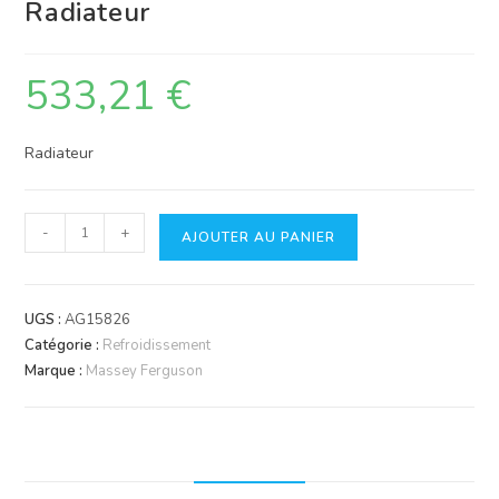
Radiateur
533,21
€
Radiateur
quantité
-
+
AJOUTER AU PANIER
de
Radiateur
UGS :
AG15826
Catégorie :
Refroidissement
Marque :
Massey Ferguson