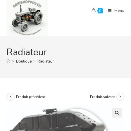
Skip
to
Menu
0
content
Radiateur
>
Boutique
>
Radiateur
Produit précédent
Produit suivant