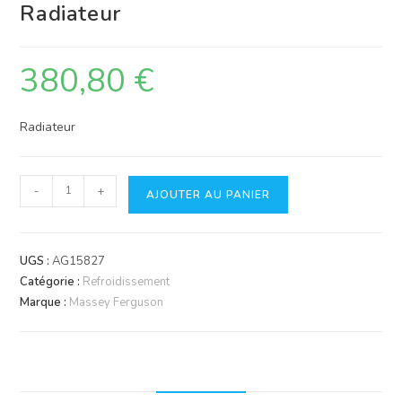
Radiateur
380,80
€
Radiateur
quantité
-
+
AJOUTER AU PANIER
de
Radiateur
UGS :
AG15827
Catégorie :
Refroidissement
Marque :
Massey Ferguson