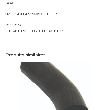
OEM
FIAT 5143884 5156059 s5156059
REFERENCES
S.107418 F5143885 80113 AG15827
Produits similaires