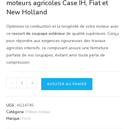
moteurs agricoles Case IH, Fiat et
New Holland
Optimisez la combustion et la longévité de votre moteur avec
ce
ressort de soupape extérieur
de qualité supérieure. Conçu
pour répondre aux exigences rigoureuses des travaux
agricoles intensifs, ce composant assure une fermeture
parfaite de vos soupapes, évitant ainsi toute perte de
compression.
quantité
-
+
AJOUTER AU PANIER
de
Ressort
de
UGS :
AG14745
Soupape
Catégorie :
Pièces moteur
Extérieur
Marque :
Ford
Case