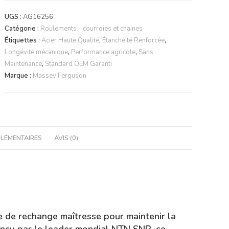
NTN
UGS :
AG16256
6308
Catégorie :
Roulements - courroies et chaines
2RS
Étiquettes :
Acier Haute Qualité
,
Étanchéité Renforcée
,
Longévité mécanique
,
Performance agricole
,
Sans
Maintenance
,
Standard OEM Garanti
Marque :
Massey Ferguson
LÉMENTAIRES
AVIS (0)
de rechange maîtresse pour maintenir la