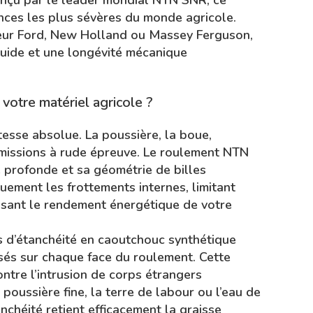
Conçu par le leader mondial NTN SNR, ce
nces les plus sévères du monde agricole.
cteur Ford, New Holland ou Massey Ferguson,
uide et une longévité mécanique
otre matériel agricole ?
esse absolue. La poussière, la boue,
nsmissions à rude épreuve. Le roulement NTN
 profonde et sa géométrie de billes
ement les frottements internes, limitant
isant le rendement énergétique de votre
ts d’étanchéité en caoutchouc synthétique
osés sur chaque face du roulement. Cette
ntre l’intrusion de corps étrangers
poussière fine, la terre de labour ou l’eau de
nchéité retient efficacement la graisse