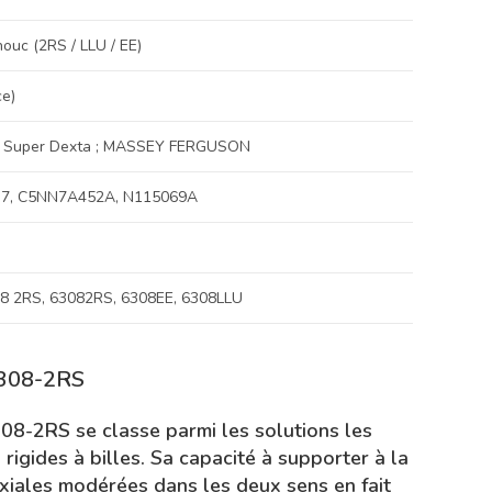
houc (2RS / LLU / EE)
ce)
 Super Dexta ; MASSEY FERGUSON
37, C5NN7A452A, N115069A
08 2RS, 63082RS, 6308EE, 6308LLU
 6308-2RS
08-2RS se classe parmi les solutions les
igides à billes. Sa capacité à supporter à la
axiales modérées dans les deux sens en fait