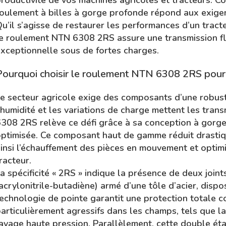
roductivité de vos machines agricoles et tracteurs. 
oulement à billes à gorge profonde répond aux exige
u’il s’agisse de restaurer les performances d’un tra
e roulement NTN 6308 2RS assure une transmission fl
xceptionnelle sous de fortes charges.
Pourquoi choisir le roulement NTN 6308 2RS pour v
e secteur agricole exige des composants d’une robust
’humidité et les variations de charge mettent les tra
308 2RS relève ce défi grâce à sa conception à gorge
ptimisée. Ce composant haut de gamme réduit drastiqu
insi l’échauffement des pièces en mouvement et optim
racteur.
a spécificité « 2RS » indique la présence de deux join
acrylonitrile-butadiène) armé d’une tôle d’acier, disp
echnologie de pointe garantit une protection totale co
articulièrement agressifs dans les champs, tels que la 
avage haute pression. Parallèlement, cette double éta