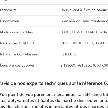
Étanchéité
Double joint à lèvre en caoutc
Lubrification
Graissé à vie (sans maintenan
Modèles compatibles
FORD / NEW HOLLAND Dexta,
Références OEM Ford
81805130, 81808853, 865118
Référence OEM Massey F.
391068×1
Équivalences et codes
S.129669, AG16256, 6308, 63
L’avis de nos experts techniques sur la référence
’un point de vue purement mécanique, la référence 63
lus polyvalentes et fiables du marché des roulements r
ois des charges radiales importantes et des charges 