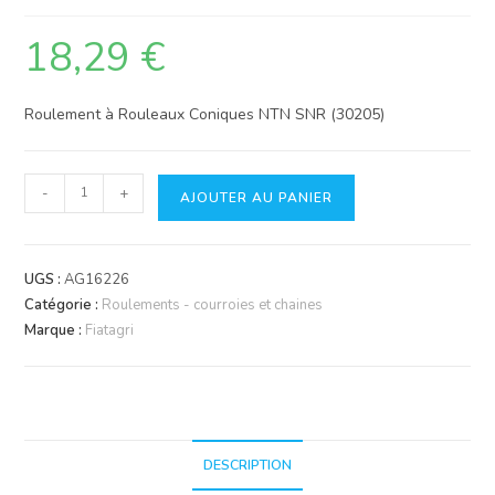
18,29
€
Roulement à Rouleaux Coniques NTN SNR (30205)
quantité
-
+
AJOUTER AU PANIER
de
Roulement
NTN
UGS :
AG16226
SNR
Catégorie :
Roulements - courroies et chaines
30205
Marque :
Fiatagri
DESCRIPTION