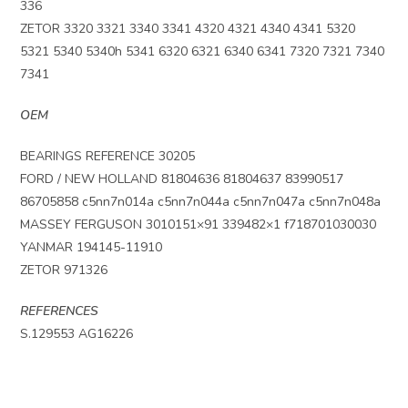
336
ZETOR 3320 3321 3340 3341 4320 4321 4340 4341 5320
5321 5340 5340h 5341 6320 6321 6340 6341 7320 7321 7340
7341
OEM
BEARINGS REFERENCE 30205
FORD / NEW HOLLAND 81804636 81804637 83990517
86705858 c5nn7n014a c5nn7n044a c5nn7n047a c5nn7n048a
MASSEY FERGUSON 3010151×91 339482×1 f718701030030
YANMAR 194145-11910
ZETOR 971326
REFERENCES
S.129553 AG16226