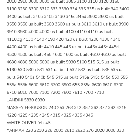
2810 2910 3000 3000 us built 3055 3100 3110 3120 3150
3190 3230 3300 3310 333 3330 334 335 335 us built 340 3400
3400 us built 340a 340b 3430 345c 345d 3500 3500 us built
3550 3550 us built 3600 3600 us built 3610 3610 us built 3900
3910 3930 4000 4000 us built 4100 4110 4110 us built
4110lcg 4130 4140 4190 420 420 us built 4200 4330 4340
4400 4400 us built 4410 445 445 us built 445a 445c 445d
4500 4500 us built 455 4600 4600 us built 4610 4610 us built
4630 4830 5000 5000 us built 5030 5100 515 515 us built
5190 530 530a 531 531 us built 532 532 us built 535 535 us
built 540 540a 540b 545 545 us built 545a 545c 545d 550 555
555a 555b 5600 5610 5700 5900 655 655a 6600 6610 6700
6710 6810 7000 7100 7200 7600 7610 7700 7710
LANDINI 5830 6030
MASSEY FERGUSON 240 253 263 342 352 362 372 382 4215
4220 4225 4235 4245 4315 4325 4335 4345
WHITE OLIVER feb-45
YANMAR 220 2210 226 2500 2610 2620 276 2820 3000 330