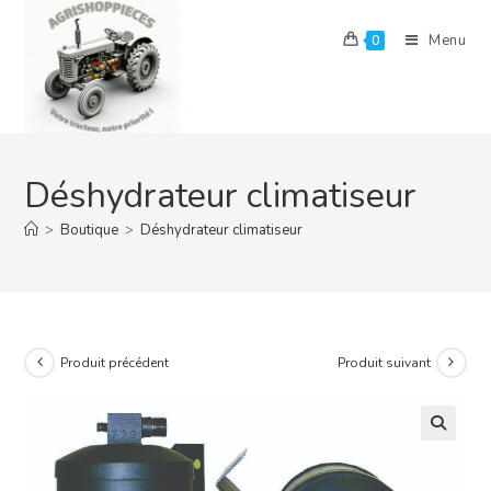
Skip
to
Menu
0
content
Déshydrateur climatiseur
>
Boutique
>
Déshydrateur climatiseur
Produit précédent
Produit suivant