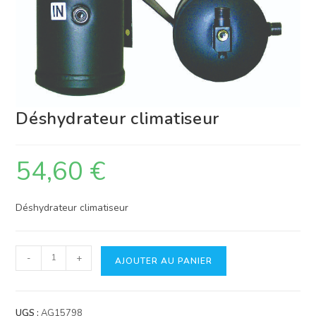
Déshydrateur climatiseur
54,60
€
Déshydrateur climatiseur
quantité
-
+
AJOUTER AU PANIER
de
Déshydrateur
climatiseur
UGS :
AG15798