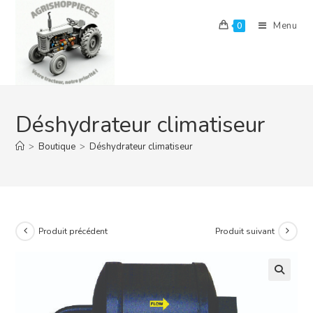
Skip
to
Menu
0
content
Déshydrateur climatiseur
>
Boutique
>
Déshydrateur climatiseur
Produit précédent
Produit suivant