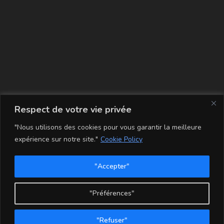
La carte
Respect de votre vie privée
"Nous utilisons des cookies pour vous garantir la meilleure
expérience sur notre site."
Cookie Policy
"Accepter"
Conditions Générales de Vente
Mentions légales
Mon compte
Politique de Confidentialité et Cookie
"Préférences"
Copyright - WordPress Theme by OceanWP
"Refuser"