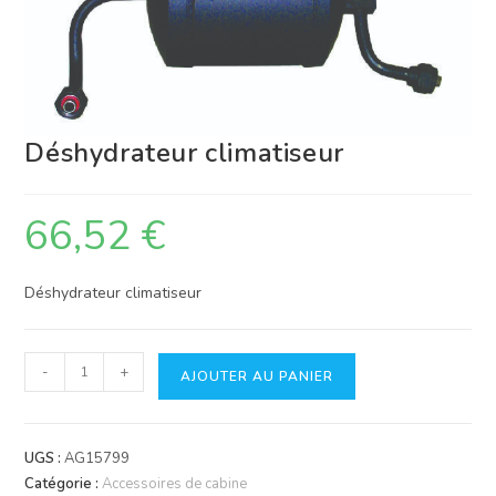
Déshydrateur climatiseur
66,52
€
Déshydrateur climatiseur
quantité
-
+
AJOUTER AU PANIER
de
Déshydrateur
climatiseur
UGS :
AG15799
Catégorie :
Accessoires de cabine