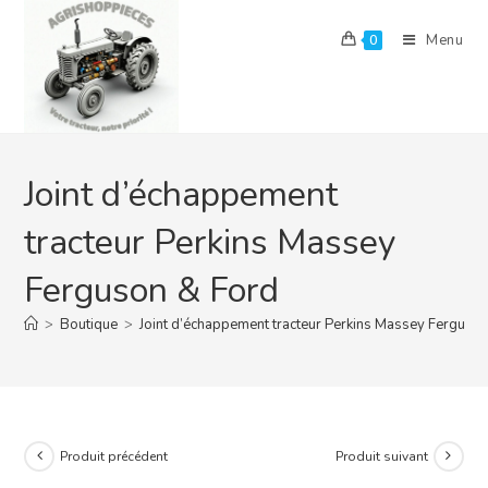
Skip
to
Menu
0
content
Joint d’échappement
tracteur Perkins Massey
Ferguson & Ford
>
Boutique
>
Joint d’échappement tracteur Perkins Massey Ferguso
Produit précédent
Produit suivant