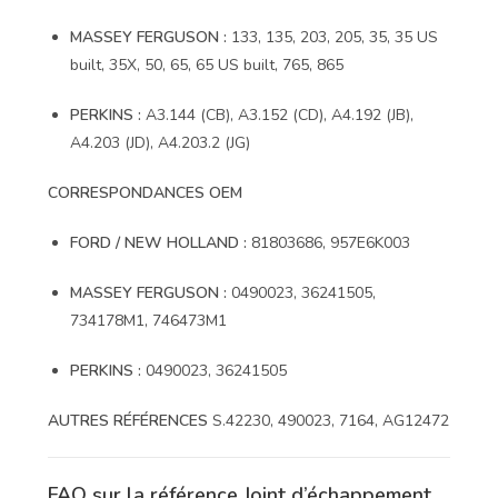
MASSEY FERGUSON :
133, 135, 203, 205, 35, 35 US
built, 35X, 50, 65, 65 US built, 765, 865
PERKINS :
A3.144 (CB), A3.152 (CD), A4.192 (JB),
A4.203 (JD), A4.203.2 (JG)
CORRESPONDANCES OEM
FORD / NEW HOLLAND :
81803686, 957E6K003
MASSEY FERGUSON :
0490023, 36241505,
734178M1, 746473M1
PERKINS :
0490023, 36241505
AUTRES RÉFÉRENCES
S.42230, 490023, 7164, AG12472
FAQ sur la référence Joint d’échappement