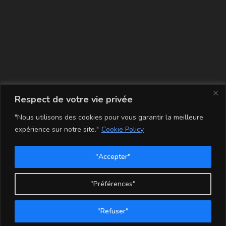
La carte
Respect de votre vie privée
"Nous utilisons des cookies pour vous garantir la meilleure
expérience sur notre site."
Cookie Policy
"Accepter"
Conditions Générales de Vente
Mentions légales
Mon compte
Politique de Confidentialité et Cookie
"Préférences"
Copyright - WordPress Theme by OceanWP
"Refuser"