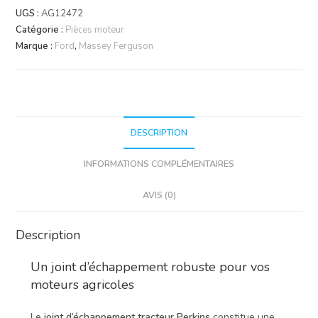
d'échappement
UGS :
AG12472
tracteur
Catégorie :
Pièces moteur
Perkins
Marque :
Ford
,
Massey Ferguson
Massey
Ferguson
&
Ford
DESCRIPTION
INFORMATIONS COMPLÉMENTAIRES
AVIS (0)
Description
Un joint d’échappement robuste pour vos
moteurs agricoles
Le
joint d’échappement tracteur Perkins
constitue une