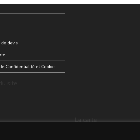
de devis
pte
 de Confidentialité et Cookie
u site
La carte