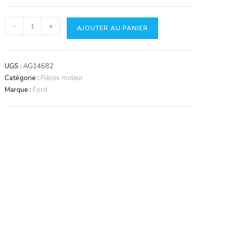
quantité
-
+
AJOUTER AU PANIER
de
Soupape
d'admission
UGS :
AG14682
(0.003")
Catégorie :
Pièces moteur
Marque :
Ford