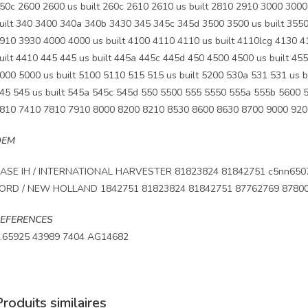
50c 2600 2600 us built 260c 2610 2610 us built 2810 2910 3000 3000
uilt 340 3400 340a 340b 3430 345 345c 345d 3500 3500 us built 3550 
910 3930 4000 4000 us built 4100 4110 4110 us built 4110lcg 4130 4
uilt 4410 445 445 us built 445a 445c 445d 450 4500 4500 us built 45
000 5000 us built 5100 5110 515 515 us built 5200 530a 531 531 us bu
45 545 us built 545a 545c 545d 550 5500 555 5550 555a 555b 5600
810 7410 7810 7910 8000 8200 8210 8530 8600 8630 8700 9000 920
OEM
ASE IH / INTERNATIONAL HARVESTER 81823824 81842751 c5nn650
ORD / NEW HOLLAND 1842751 81823824 81842751 87762769 87800
EFERENCES
.65925 43989 7404 AG14682
roduits similaires