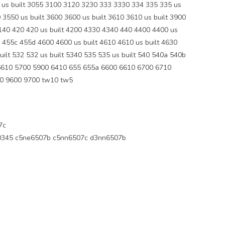
 us built 3055 3100 3120 3230 333 3330 334 335 335 us
3550 us built 3600 3600 us built 3610 3610 us built 3900
140 420 420 us built 4200 4330 4340 440 4400 4400 us
5 455c 455d 4600 4600 us built 4610 4610 us built 4630
ilt 532 532 us built 5340 535 535 us built 540 540a 540b
 5610 5700 5900 6410 655 655a 6600 6610 6700 6710
0 9600 9700 tw10 tw5
7c
345 c5ne6507b c5nn6507c d3nn6507b